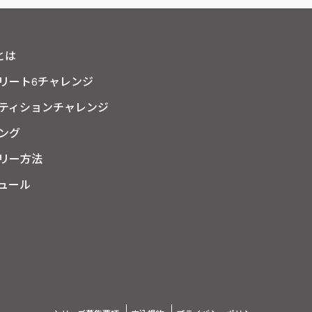
とは
リート6チャレンジ
ティションチャレンジ
ング
リー方法
ュール